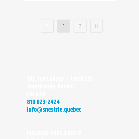
1
2
187, rue Laurier – Local 215
Sherbrooke, Quebec
J1H 4Z4
819 823-2424
info@snestrie.quebec
Inscrivez-vous à notre