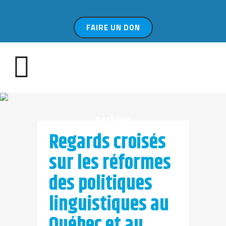
FAIRE UN DON
Archive
Regards croisés
sur les réformes
des politiques
linguistiques au
Québec et au