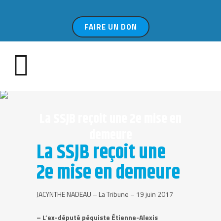
FAIRE UN DON
La SSJB reçoit une 2e mise en
demeure
La SSJB reçoit une
2e mise en demeure
JACYNTHE NADEAU – La Tribune – 19 juin 2017
– L’ex-député péquiste Étienne-Alexis