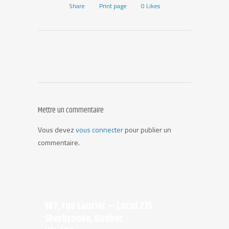
Share
Print page
0
Likes
Mettre un commentaire
Vous devez
vous connecter
pour publier un
commentaire.
187, rue Laurier – Local 215
Sherbrooke, Quebec