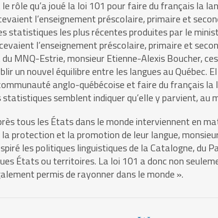
le rôle qu’a joué la loi 101 pour faire du français la
evaient l’enseignement préscolaire, primaire et secon
s statistiques les plus récentes produites par le minist
cevaient l’enseignement préscolaire, primaire et seco
ent du MNQ-Estrie, monsieur Etienne-Alexis Boucher, ce
blir un nouvel équilibre entre les langues au Québec. El
 communauté anglo-québécoise et faire du français la la
 statistiques semblent indiquer qu’elle y parvient, au
près tous les États dans le monde interviennent en mati
la protection et la promotion de leur langue, monsieu
inspiré les politiques linguistiques de la Catalogne, du P
es États ou territoires. La loi 101 a donc non seulem
 également permis de rayonner dans le monde ».