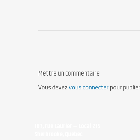
Mettre un commentaire
Vous devez
vous connecter
pour publie
187, rue Laurier – Local 215
Sherbrooke, Quebec