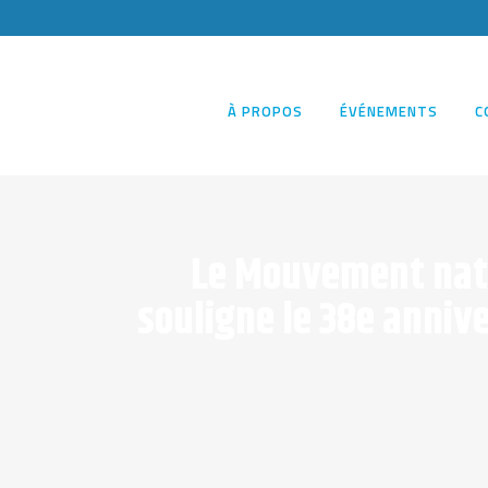
À PROPOS
ÉVÉNEMENTS
C
Le Mouvement natio
souligne le 38e annive