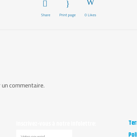
Share
Print page
0
Likes
r un commentaire.
Ter
Inscrivez-vous à notre infolettre:
Pol