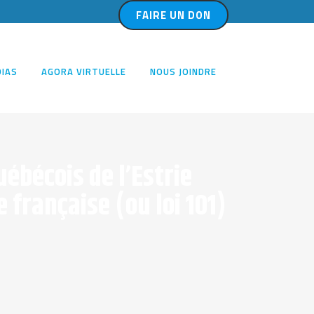
FAIRE UN DON
IAS
AGORA VIRTUELLE
NOUS JOINDRE
ébécois de l’Estrie
 française (ou loi 101)