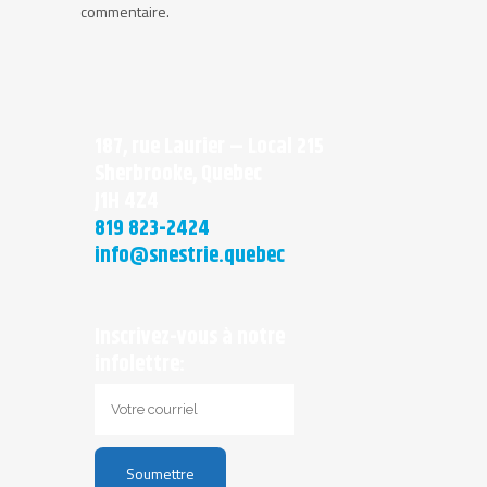
commentaire.
187, rue Laurier – Local 215
Sherbrooke, Quebec
J1H 4Z4
819 823-2424
info@snestrie.quebec
Inscrivez-vous à notre
infolettre: