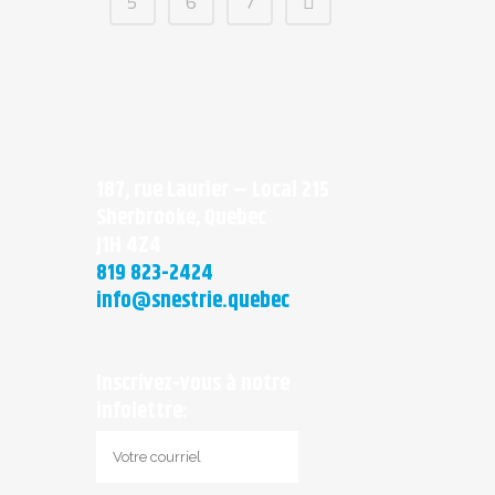
5
6
7
187, rue Laurier – Local 215
Sherbrooke, Quebec
J1H 4Z4
819 823-2424
info@snestrie.quebec
Inscrivez-vous à notre
infolettre: