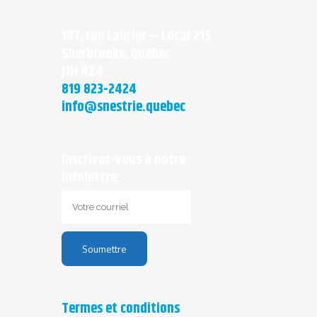
187, rue Laurier – Local 215
Sherbrooke, Quebec
J1H 4Z4
819 823-2424
info@snestrie.quebec
Inscrivez-vous à notre
infolettre:
Termes et conditions