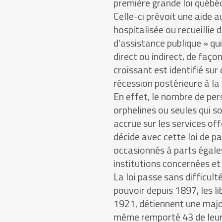
première grande loi québéc
Celle-ci prévoit une aide a
hospitalisée ou recueillie
d’assistance publique » qu
direct ou indirect, de faço
croissant est identifié sur
récession postérieure à la
En effet, le nombre de pe
orphelines ou seules qui s
accrue sur les services of
décide avec cette loi de p
occasionnés à parts égales
institutions concernées et 
La loi passe sans difficult
pouvoir depuis 1897, les l
1921, détiennent une major
même remporté 43 de leurs