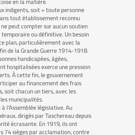
oise en la matière.
ux indigents, soit « toute personne
 dans tout établissement reconnu
i ne peut compter sur aucun soutien
n temporaire ou définitive. Un besoin
 ce plan, particulièrement avec la
 fin de la Grande Guerre 1914-1918.
rsonnes handicapées, âgées,
ont hospitalisées exerce une pression
ferts. À cette fin, le gouvernement
articiper au financement des frais
, soit chacun un tiers, avec les
les municipalités.
é à l’Assemblée législative. Au
ibéraux, dirigés par Taschereau depuis
ité écrasante. En 1919, ils ont
 74 sièges par acclamation, contre