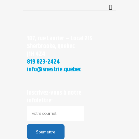
187, rue Laurier – Local 215
Sherbrooke, Quebec
J1H 4Z4
819 823-2424
info@snestrie.quebec
Inscrivez-vous à notre
infolettre: