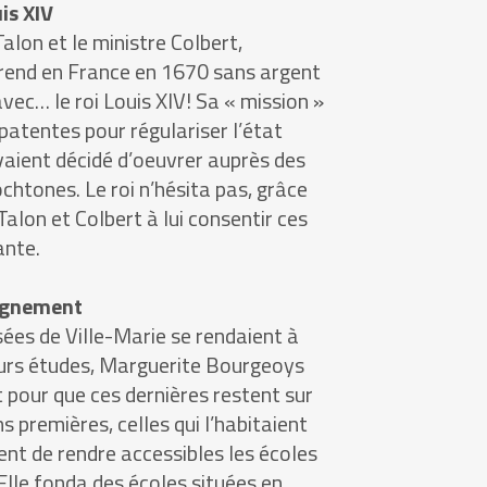
is XIV
alon et le ministre Colbert,
rend en France en 1670 sans argent
avec… le roi Louis XIV! Sa « mission »
 patentes pour régulariser l’état
vaient décidé d’oeuvrer auprès des
chtones. Le roi n’hésita pas, grâce
lon et Colbert à lui consentir ces
ante.
eignement
sées de Ville-Marie se rendaient à
urs études, Marguerite Bourgeoys
 pour que ces dernières restent sur
 premières, celles qui l’habitaient
ent de rendre accessibles les écoles
lle fonda des écoles situées en