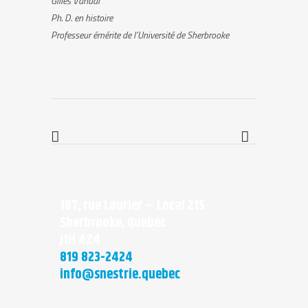
Gilles Vandal
Ph. D. en histoire
Professeur émérite de l’Université de Sherbrooke
187, rue Laurier – Local 215
Sherbrooke, Quebec
J1H 4Z4
819 823-2424
info@snestrie.quebec