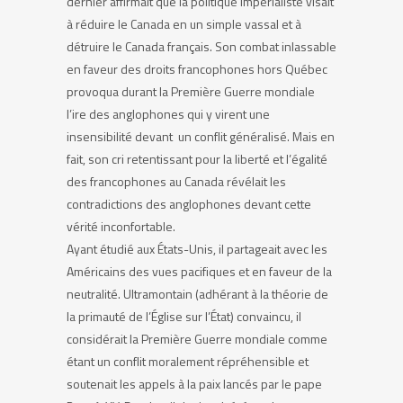
dernier affirmait que la politique impérialiste visait
à réduire le Canada en un simple vassal et à
détruire le Canada français. Son combat inlassable
en faveur des droits francophones hors Québec
provoqua durant la Première Guerre mondiale
l’ire des anglophones qui y virent une
insensibilité devant un conflit généralisé. Mais en
fait, son cri retentissant pour la liberté et l’égalité
des francophones au Canada révélait les
contradictions des anglophones devant cette
vérité inconfortable.
Ayant étudié aux États-Unis, il partageait avec les
Américains des vues pacifiques et en faveur de la
neutralité. Ultramontain (adhérant à la théorie de
la primauté de l’Église sur l’État) convaincu, il
considérait la Première Guerre mondiale comme
étant un conflit moralement répréhensible et
soutenait les appels à la paix lancés par le pape