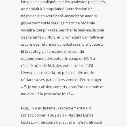
longue et compliquée par les analystes politiques,
demandait à la population l’autorisation de
négocier la souveraineté-association avec le
gouvernement fédéral. La machine fédérale
voulait à tout prix faire pencher la balance du côté
des tenants du NON, en promettant de mettre en
œuvre des réformes qui satisfassent le Québec.
Et la stratégie a fonctionné : le soir du
dépouillement des votes, le camp du NON a
récolté près de 60% des votes contre 40%!
Lévesque, ce soir-là, ne put s’empêcher de
déclarer à ses partisan
·
es venu
·
es l’encourager:
« Si je vous ai bien compris, vous êtes en train de
me dire : à la prochaine fois ! ».
Puis, il y a eu le fameux rapatriement de la
Constitution en 1982 et la « Nuit des Longs
Couteaux », au cours de laquelle il s’est retrouvé