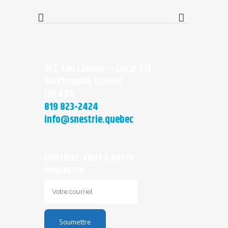
187, rue Laurier – Local 215
Sherbrooke, Quebec
J1H 4Z4
819 823-2424
info@snestrie.quebec
Inscrivez-vous à notre
infolettre: