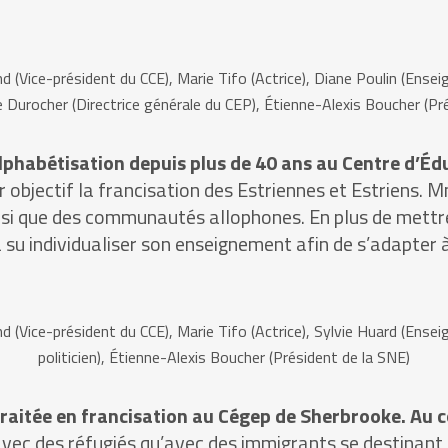
 (Vice-président du CCE), Marie Tifo (Actrice), Diane Poulin (Enseign
lie Durocher (Directrice générale du CEP), Étienne-Alexis Boucher (Pr
phabétisation depuis plus de 40 ans au Centre d’Éduc
 objectif la francisation des Estriennes et Estriens. 
nsi que des communautés allophones. En plus de mettre
a su individualiser son enseignement afin de s’adapter
 (Vice-président du CCE), Marie Tifo (Actrice), Sylvie Huard (Enseign
politicien), Étienne-Alexis Boucher (Président de la SNE)
aitée en francisation au Cégep de Sherbrooke. Au co
n avec des réfugiés qu’avec des immigrants se destinant