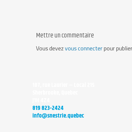
Mettre un commentaire
Vous devez
vous connecter
pour publie
187, rue Laurier – Local 215
Sherbrooke, Quebec
J1H 4Z4
819 823-2424
info@snestrie.quebec