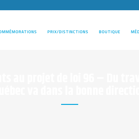
OMMÉMORATIONS
PRIX/DISTINCTIONS
BOUTIQUE
MÉD
au projet de loi 96 – Du trava
uébec va dans la bonne directi