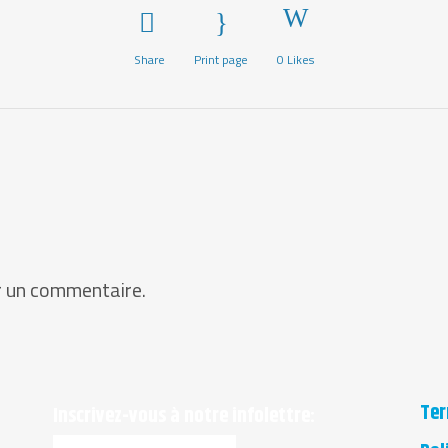
Share
Print page
0
Likes
r un commentaire.
Ter
Inscrivez-vous à notre infolettre: