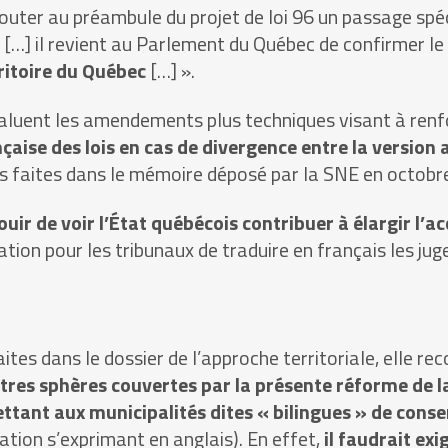
ajouter au préambule du projet de loi 96 un passage spé
« […] il revient au Parlement du Québec de confirmer l
rritoire du Québec
[…] ».
uent les amendements plus techniques visant à renforce
nçaise
des lois en cas de divergence entre la version 
 faites dans le mémoire déposé par la SNE en octobre
uir de voir l’État québécois contribuer à élargir l’ac
igation pour les tribunaux de traduire en français les 
ites dans le dossier de l’approche territoriale, elle r
res sphères couvertes par la présente réforme de la
ttant aux municipalités dites « bilingues » de conse
ation s’exprimant en anglais). En effet,
il faudrait exi