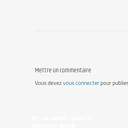
Mettre un commentaire
Vous devez
vous connecter
pour publie
187, rue Laurier – Local 215
Sherbrooke, Quebec