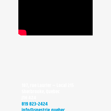
187, rue Laurier – Local 215
Sherbrooke, Quebec
J1H 4Z4
819 823-2424
info@snestrie.quebec