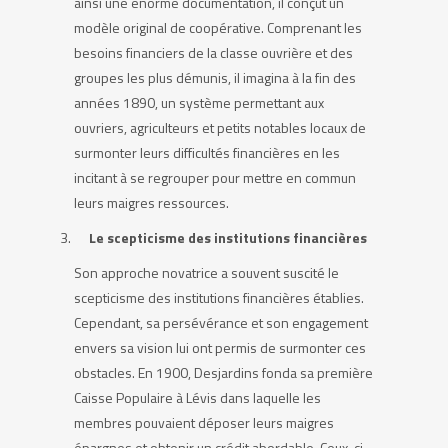
ainsi une énorme documentation, il conçut un
modèle original de coopérative. Comprenant les
besoins financiers de la classe ouvrière et des
groupes les plus démunis, il imagina à la fin des
années 1890, un système permettant aux
ouvriers, agriculteurs et petits notables locaux de
surmonter leurs difficultés financières en les
incitant à se regrouper pour mettre en commun
leurs maigres ressources.
Le scepticisme des institutions financières
Son approche novatrice a souvent suscité le
scepticisme des institutions financières établies.
Cependant, sa persévérance et son engagement
envers sa vision lui ont permis de surmonter ces
obstacles. En 1900, Desjardins fonda sa première
Caisse Populaire à Lévis dans laquelle les
membres pouvaient déposer leurs maigres
épargnes et obtenir un crédit abordable. Ceux-ci