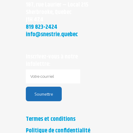
187, rue Laurier – Local 215
Sherbrooke, Quebec
J1H 4Z4
819 823-2424
info@snestrie.quebec
Inscrivez-vous à notre
infolettre:
Termes et conditions
Politique de confidentialité