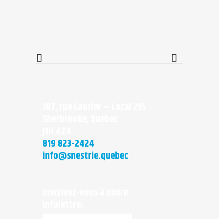
187, rue Laurier – Local 215
Sherbrooke, Quebec
J1H 4Z4
819 823-2424
info@snestrie.quebec
Inscrivez-vous à notre
infolettre: