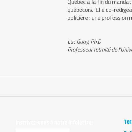
Québec à la fin du mandat
québécois. Elle co-rédigea
policière : une professio
Luc Guay, Ph.D
Professeur retraité de l’Uni
Ter
Inscrivez-vous à notre infolettre: