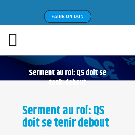
FAIRE UN DON
Serment au roi: QS doit se
tenir debout
Serment au roi: QS
doit se tenir debout