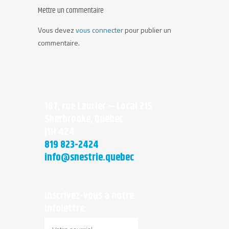
Mettre un commentaire
Vous devez
vous connecter
pour publier un
commentaire.
187, rue Laurier – Local 215
Sherbrooke, Quebec
J1H 4Z4
819 823-2424
info@snestrie.quebec
Inscrivez-vous à notre
infolettre: