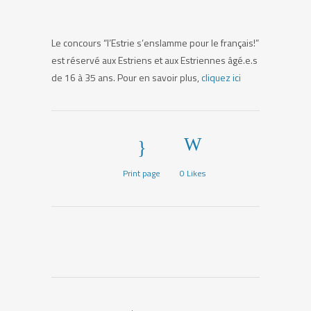
Le concours “l’Estrie s’enslamme pour le français!”
est réservé aux Estriens et aux Estriennes âgé.e.s
de 16 à 35 ans. Pour en savoir plus,
cliquez ici
Print page
0
Likes