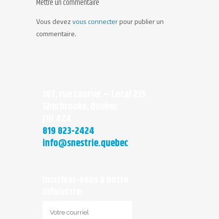
Mettre un commentaire
Vous devez
vous connecter
pour publier un
commentaire.
187, rue Laurier – Local 215
Sherbrooke, Quebec
J1H 4Z4
819 823-2424
info@snestrie.quebec
Inscrivez-vous à notre
infolettre: