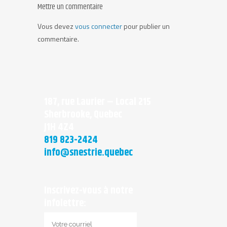
Mettre un commentaire
Vous devez
vous connecter
pour publier un
commentaire.
187, rue Laurier – Local 215
Sherbrooke, Quebec
J1H 4Z4
819 823-2424
info@snestrie.quebec
Inscrivez-vous à notre
infolettre: