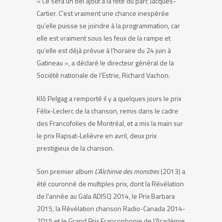
« Ce sera un bel ajout à la fête du parc Jacques-
Cartier. C’est vraiment une chance inespérée
qu’elle puisse se joindre à la programmation, car
elle est vraiment sous les feux de la rampe et
qu’elle est déjà prévue à l’horaire du 24 juin à
Gatineau », a déclaré le directeur général de la
Société nationale de l’Estrie, Richard Vachon.
Klô Pelgag a remporté il y a quelques jours le prix
Félix-Leclerc de la chanson, remis dans le cadre
des Francofolies de Montréal, et a mis la main sur
le prix Rapsat-Lelièvre en avril, deux prix
prestigieux de la chanson.
Son premier album
L’Alchimie des monstres
(2013) a
été couronné de multiples prix, dont la Révélation
de l’année au Gala ADISQ 2014, le Prix Barbara
2015, la Révélation chanson Radio-Canada 2014-
2015 et le Grand Prix Francophonie de l’Académie