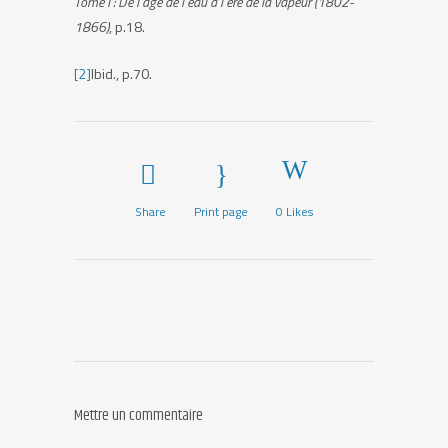
Tome I : De l’âge de l’eau à l’ère de la vapeur (1802-
1866)
, p.18.
[2]
Ibid., p.70.
Share
Print page
0
Likes
Mettre un commentaire