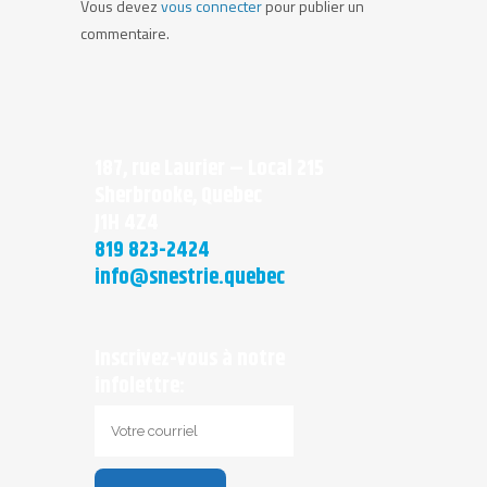
Vous devez
vous connecter
pour publier un
commentaire.
187, rue Laurier – Local 215
Sherbrooke, Quebec
J1H 4Z4
819 823-2424
info@snestrie.quebec
Inscrivez-vous à notre
infolettre: