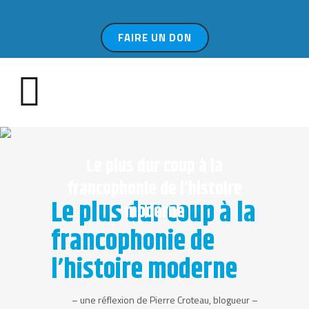
FAIRE UN DON
Le plus dur coup à la
francophonie de l’histoire
Le plus dur coup à la
moderne
francophonie de
l’histoire moderne
– une réflexion de Pierre Croteau, blogueur –