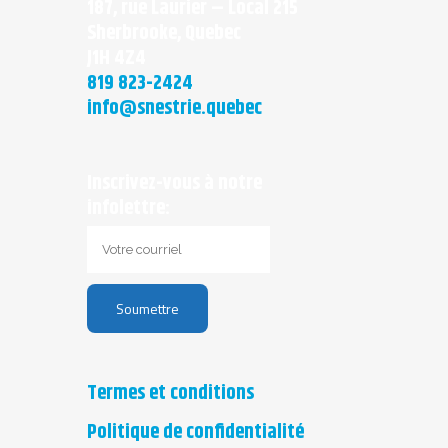
187, rue Laurier – Local 215
Sherbrooke, Quebec
J1H 4Z4
819 823-2424
info@snestrie.quebec
Inscrivez-vous à notre
infolettre:
Termes et conditions
Politique de confidentialité