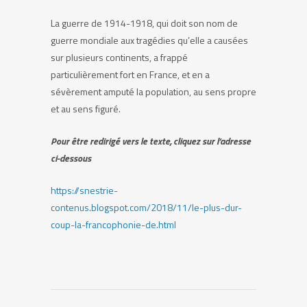
La guerre de 1914-1918, qui doit son nom de
guerre mondiale aux tragédies qu’elle a causées
sur plusieurs continents, a frappé
particulièrement fort en France, et en a
sévèrement amputé la population, au sens propre
et au sens figuré.
Pour être redirigé vers le texte, cliquez sur l’adresse
ci-dessous
https://snestrie-
contenus.blogspot.com/2018/11/le-plus-dur-
coup-la-francophonie-de.html