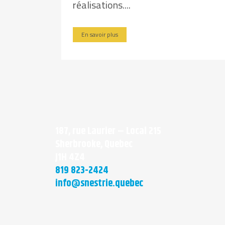
réalisations....
En savoir plus
187, rue Laurier – Local 215
Sherbrooke, Quebec
J1H 4Z4
819 823-2424
info@snestrie.quebec