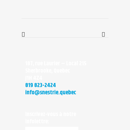
187, rue Laurier – Local 215
Sherbrooke, Quebec
J1H 4Z4
819 823-2424
info@snestrie.quebec
Inscrivez-vous à notre
infolettre: