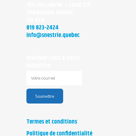
187, rue Laurier – Local 215
Sherbrooke, Quebec
J1H 4Z4
819 823-2424
info@snestrie.quebec
Inscrivez-vous à notre
infolettre:
Termes et conditions
Politique de confidentialité