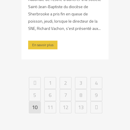
Saint-Jean-Baptiste du diocèse de
Sherbrooke a pris fin en queue de
poisson, jeudi, lorsque le directeur de la
SNE, Richard Vachon, s'est présenté aux...
En savoir plus
1
2
3
4
5
6
7
8
9
10
11
12
13