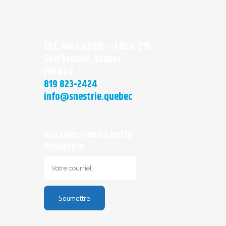
187, rue Laurier – Local 215
Sherbrooke, Quebec
J1H 4Z4
819 823-2424
info@snestrie.quebec
Inscrivez-vous à notre
infolettre: